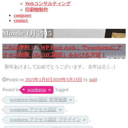
Webコンサルティング
印刷物制作
company
contact
Month:
1月 2015
これは便利！「WP Basic Auth」でwordpressにア
クセス制限（BASIC認証）をかける方法！
新年あけましておめでとうございます。 去年は公 […]
Posted on
2015年1月6日
2019年3月13日
by
staff
Posted in
wordpress
Tagged
wordpress basic認証 管理画面
,
wordpress アクセス認証
,
wordpress アクセス認証 プラグイン
,