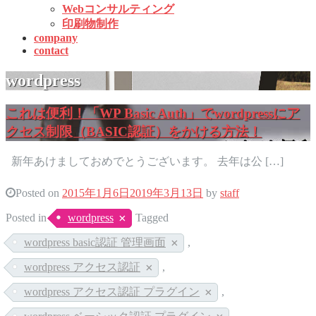
Webコンサルティング
印刷物制作
company
contact
wordpress
これは便利！「WP Basic Auth」でwordpressにア
クセス制限（BASIC認証）をかける方法！
新年あけましておめでとうございます。 去年は公 […]
Posted on
2015年1月6日
2019年3月13日
by
staff
Posted in
wordpress
Tagged
wordpress basic認証 管理画面
,
wordpress アクセス認証
,
wordpress アクセス認証 プラグイン
,