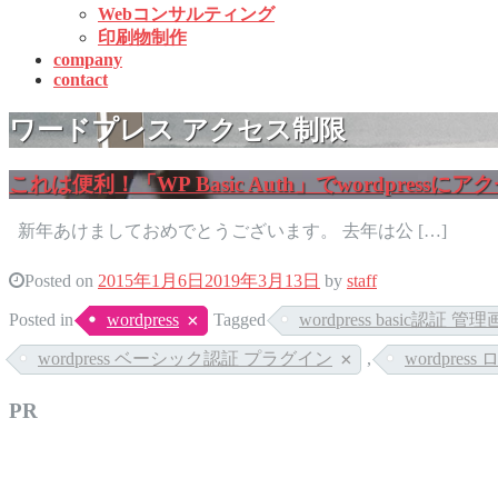
Webコンサルティング
印刷物制作
company
contact
ワードプレス アクセス制限
これは便利！「WP Basic Auth」でwordpres
新年あけましておめでとうございます。 去年は公 […]
Posted on
2015年1月6日
2019年3月13日
by
staff
Posted in
wordpress
Tagged
wordpress basic認証 管
wordpress ベーシック認証 プラグイン
,
wordpre
PR