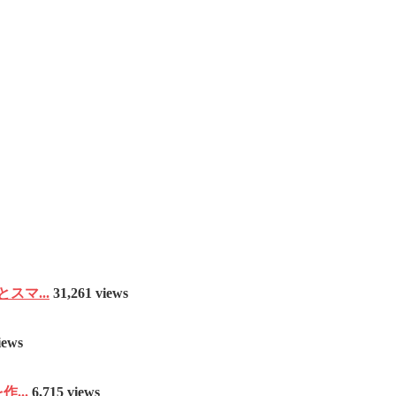
マ...
31,261 views
iews
...
6,715 views