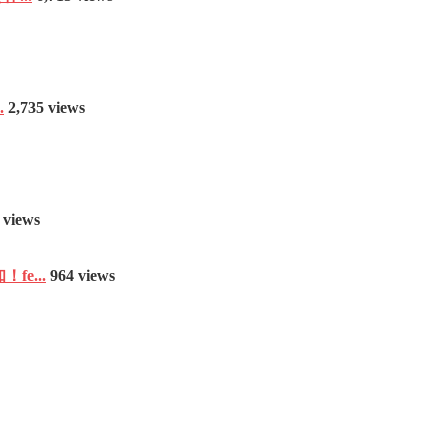
.
2,735 views
 views
e...
964 views