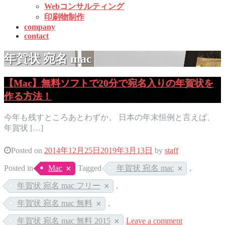
Webコンサルティング
印刷物制作
company
contact
年賀状 宛名 mac
【Mac】無料ソフトで20分で宛名入りの年賀状を
作る方法！
今年も残すところあとわずか。 日本の年末恒例と言えば、
年賀状 […]
Posted on
2014年12月25日
2019年3月13日
by
staff
Posted in
Mac
Tagged
年賀状 宛名 mac
,
年賀状 宛名 mac フリー
,
年賀状 宛名 mac 無料
,
年賀状 宛名 mac 無料 2015
Leave a comment