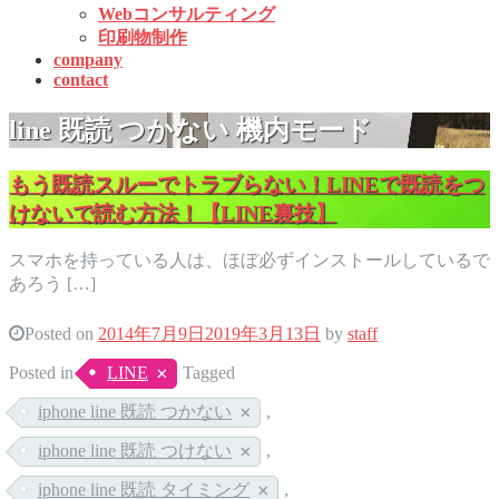
Webコンサルティング
印刷物制作
company
contact
line 既読 つかない 機内モード
もう既読スルーでトラブらない！LINEで既読をつ
けないで読む方法！【LINE裏技】
スマホを持っている人は、ほぼ必ずインストールしているで
あろう […]
Posted on
2014年7月9日
2019年3月13日
by
staff
Posted in
LINE
Tagged
iphone line 既読 つかない
,
iphone line 既読 つけない
,
iphone line 既読 タイミング
,